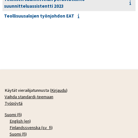
suunnitteluassistentti 2023
Teollisuusalojen työnjohdon EAT
Käytät vierailijatunnusta (
Kirjaudu
)
Vaihda standardi-teemaan
Työpöytä
Suomi ‎(fi)‎
English ‎(en)‎
Finlandssvenska ‎(sv_fi)‎
Suomi ‎(fi)‎