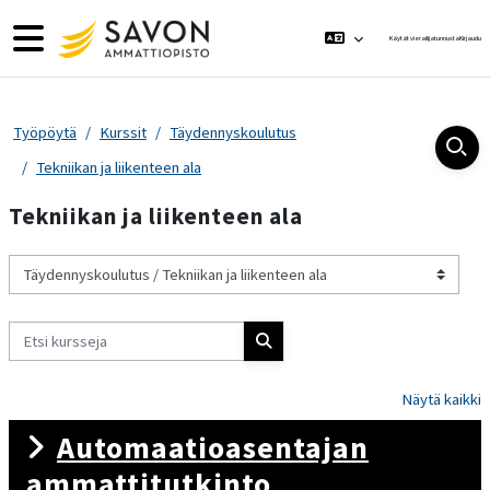
Siirry pääsisältöön
Sivupaneeli
Käytät vierailijatunnusta
Kirjaudu
Työpöytä
Kurssit
Täydennyskoulutus
Tekniikan ja liikenteen ala
Tekniikan ja liikenteen ala
Kurssikategoriat
Etsi kursseja
Etsi kursseja
Näytä kaikki
Automaatioasentajan
ammattitutkinto