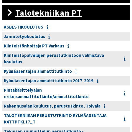
Talotekniikan PT
ASBESTIKOULUTUS
Jännitetyökoulutus
Kiinteistönhoitaja PT Varkaus
Kiinteistöpalvelujen perustutkintoon valmistava
koulutus
Kylmäasentajan ammattitutkinto
Kylmäasentajan ammattitutkinto 2017-2019
Pintakäsittelyalan
erikoisammattitutkinto/ammattitutkinto
Rakennusalan koulutus, perustutkinto, Toivala
TALOTEKNIIKAN PERUSTUTKINTO KYLMÄASENTAJA
K4TTPTKL17_T
Teknisen suunnittelun perustutkinto -