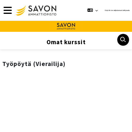
Siirry pääsisältöön
Sivupaneeli
Käytät vierailijatunnusta
Kirjaudu
Omat kurssit
Työpöytä (Vierailija)
Pääsisältölohkot