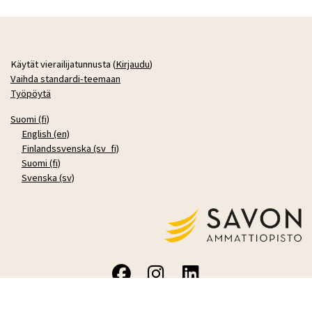
Käytät vierailijatunnusta (
Kirjaudu
)
Vaihda standardi-teemaan
Työpöytä
Suomi ‎(fi)‎
English ‎(en)‎
Finlandssvenska ‎(sv_fi)‎
Suomi ‎(fi)‎
Svenska ‎(sv)‎
Powered by Mediamaisteri