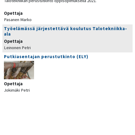
Talotekniikan perustutkinto oppisopimuksella 2021.
Opettaja
Pasanen Marko
Työelämässä järjestettävä koulutus Talotekniikka-
ala
Opettaja
Leinonen Petri
Putkiasentajan perustutkinto (ELY)
Opettaja
Jokimäki Petri