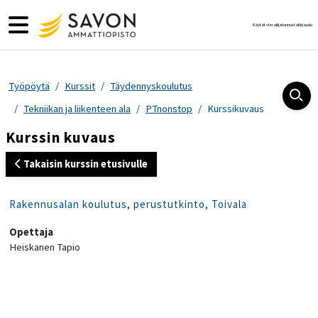
Siirry pääsisältöön
Sivupaneeli
Käytät vierailijatunnusta
Kirjaudu
Työpöytä
Kurssit
Täydennyskoulutus
Tekniikan ja liikenteen ala
PTnonstop
Kurssikuvaus
Kurssin kuvaus
Takaisin kurssin etusivulle
Rakennusalan koulutus, perustutkinto, Toivala
Opettaja
Heiskanen Tapio