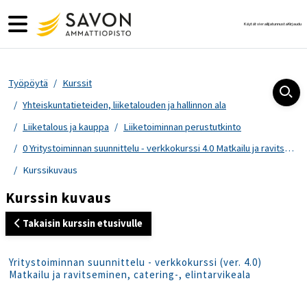
Siirry pääsisältöön
Sivupaneeli
Käytät vierailijatunnusta
Kirjaudu
Työpöytä
Kurssit
Yhteiskuntatieteiden, liiketalouden ja hallinnon ala
Liiketalous ja kauppa
Liiketoiminnan perustutkinto
0 Yritystoiminnan suunnittelu - verkkokurssi 4.0 Matkailu ja ravitseminen, catering-, elintarvikeala
Kurssikuvaus
Kurssin kuvaus
Takaisin kurssin etusivulle
Yritystoiminnan suunnittelu - verkkokurssi (ver. 4.0)
Matkailu ja ravitseminen, catering-, elintarvikeala