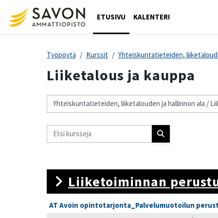
Siirry pääsisältöön
ETUSIVU
KALENTERI
Työpöytä
Kurssit
Yhteiskuntatieteiden, liiketaloude
Liiketalous ja kauppa
Kurssikategoriat
Etsi kursseja
Etsi kursseja
Liiketoiminnan perust
AT Avoin opintotarjonta_Palvelumuotoilun perus