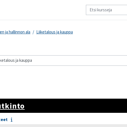
n ja hallinnon ala
Liiketalous ja kauppa
utkinto
teet