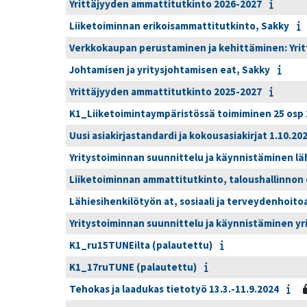
Yrittäjyyden ammattitutkinto 2026-2027
Liiketoiminnan erikoisammattitutkinto, Sakky
Verkkokaupan perustaminen ja kehittäminen: Yrit
Johtamisen ja yritysjohtamisen eat, Sakky
Yrittäjyyden ammattitutkinto 2025-2027
K1_Liiketoimintaympäristössä toimiminen 25 osp
Uusi asiakirjastandardi ja kokousasiakirjat 1.10.20
Yritystoiminnan suunnittelu ja käynnistäminen lähi 
Liiketoiminnan ammattitutkinto, taloushallinnon 
Lähiesihenkilötyön at, sosiaali ja terveydenhoit
Yritystoiminnan suunnittelu ja käynnistäminen yrit
K1_ru15TUNEilta (palautettu)
K1_17ruTUNE (palautettu)
Tehokas ja laadukas tietotyö 13.3.-11.9.2024