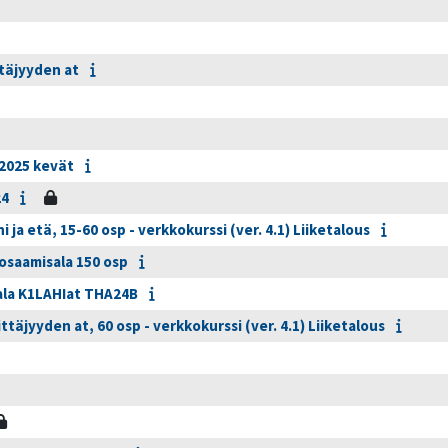
täjyyden at
 2025 kevät
24
ja etä, 15-60 osp - verkkokurssi (ver. 4.1) Liiketalous
osaamisala 150 osp
oala K1LAHIat THA24B
täjyyden at, 60 osp - verkkokurssi (ver. 4.1) Liiketalous