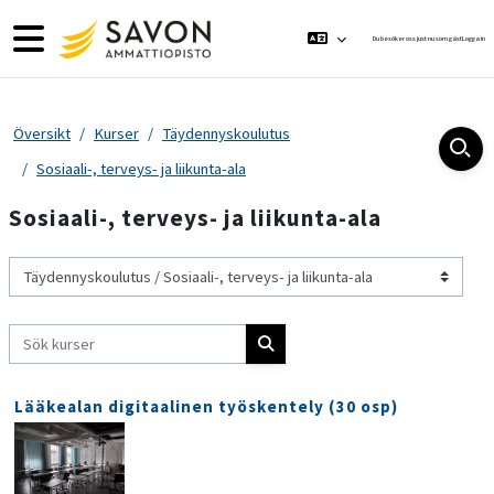
Gå direkt till huvudinnehåll
Sidopanel
Du besöker oss just nu som gäst
Logga in
Översikt
Kurser
Täydennyskoulutus
Sosiaali-, terveys- ja liikunta-ala
Sosiaali-, terveys- ja liikunta-ala
Kurskategorier
Sök kurser
Sök kurser
Lääkealan digitaalinen työskentely (30 osp)