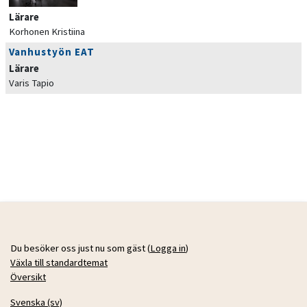
Lärare
Korhonen Kristiina
Vanhustyön EAT
Lärare
Varis Tapio
Du besöker oss just nu som gäst (
Logga in
)
Växla till standardtemat
Översikt
Svenska ‎(sv)‎