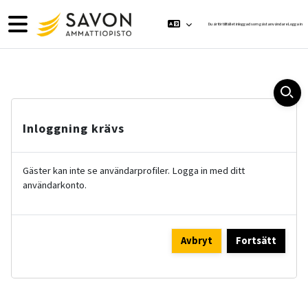
Gå direkt till huvudinnehåll
Sidopanel
Du är för tillfället inloggad som gästanvändare
Logga in
Inloggning krävs
Gäster kan inte se användarprofiler. Logga in med ditt
användarkonto.
Avbryt
Fortsätt