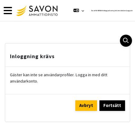
Gå direkt till huvudinnehåll
Sidopanel
Du är för tillfället inloggad som gästanvändare
Logga in
Inloggning krävs
Gäster kan inte se användarprofiler. Logga in med ditt
användarkonto.
Avbryt
Fortsätt