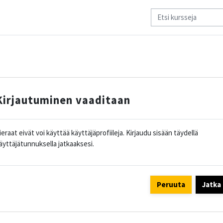
Kirjautuminen vaaditaan
ieraat eivät voi käyttää käyttäjäprofiileja. Kirjaudu sisään täydellä
äyttäjätunnuksella jatkaaksesi.
Peruuta
Jatka