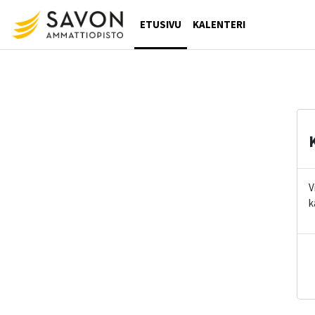
Siirry pääsisältöön
ETUSIVU
KALENTERI
V
k