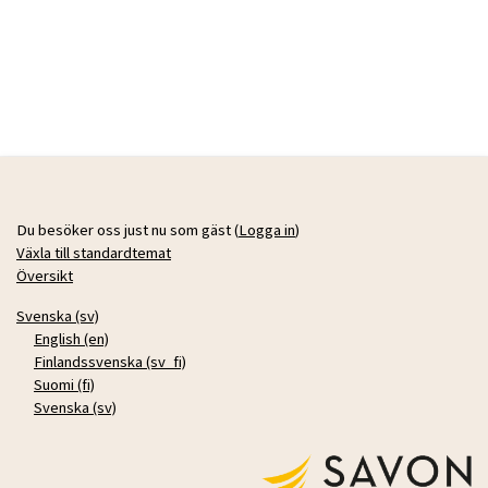
Du besöker oss just nu som gäst (
Logga in
)
Växla till standardtemat
Översikt
Svenska ‎(sv)‎
English ‎(en)‎
Finlandssvenska ‎(sv_fi)‎
Suomi ‎(fi)‎
Svenska ‎(sv)‎