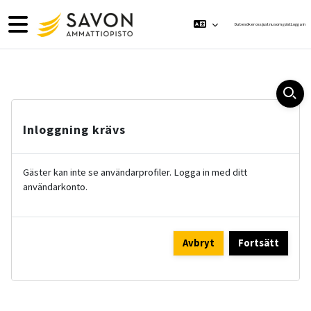
Gå direkt till huvudinnehåll
Sidopanel
Du besöker oss just nu som gäst
Logga in
Inloggning krävs
Gäster kan inte se användarprofiler. Logga in med ditt
användarkonto.
Avbryt
Fortsätt