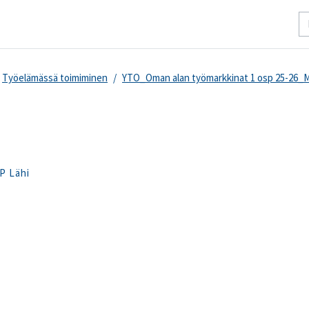
Työelämässä toimiminen
YTO_Oman alan työmarkkinat 1 osp 25-26_
P Lähi