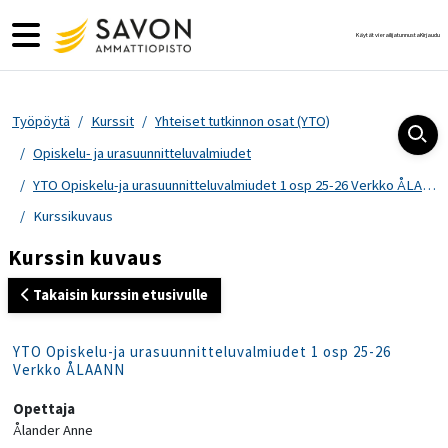
Siirry pääsisältöön
Sivupaneeli
Käytät vierailijatunnusta
Kirjaudu
Työpöytä
Kurssit
Yhteiset tutkinnon osat (YTO)
Opiskelu- ja urasuunnitteluvalmiudet
YTO Opiskelu-ja urasuunnitteluvalmiudet 1 osp 25-26 Verkko ÅLAANN
Kurssikuvaus
Kurssin kuvaus
Takaisin kurssin etusivulle
YTO Opiskelu-ja urasuunnitteluvalmiudet 1 osp 25-26
Verkko ÅLAANN
Opettaja
Ålander Anne