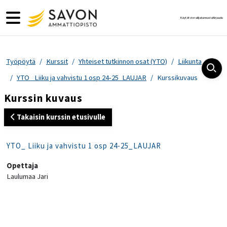
Siirry pääsisältöön
Sivupaneeli
Käytät vierailijatunnusta
Kirjaudu
Työpöytä
Kurssit
Yhteiset tutkinnon osat (YTO)
Liikunta
YTO_ Liiku ja vahvistu 1 osp 24-25_LAUJAR
Kurssikuvaus
Kurssin kuvaus
Takaisin kurssin etusivulle
YTO_ Liiku ja vahvistu 1 osp 24-25_LAUJAR
Opettaja
Laulumaa Jari