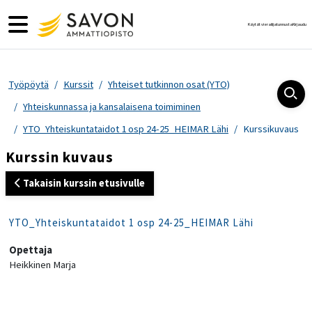
Siirry pääsisältöön
Sivupaneeli
Käytät vierailijatunnusta
Kirjaudu
Työpöytä
Kurssit
Yhteiset tutkinnon osat (YTO)
Yhteiskunnassa ja kansalaisena toimiminen
YTO_Yhteiskuntataidot 1 osp 24-25_HEIMAR Lähi
Kurssikuvaus
Kurssin kuvaus
Takaisin kurssin etusivulle
YTO_Yhteiskuntataidot 1 osp 24-25_HEIMAR Lähi
Opettaja
Heikkinen Marja