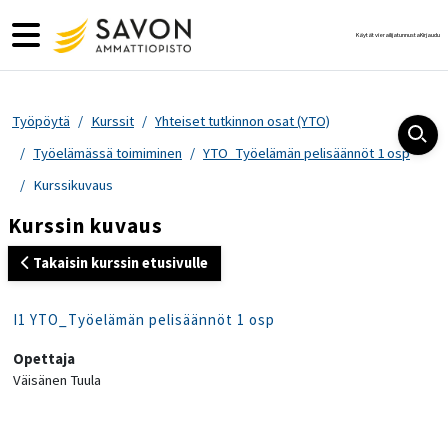
Siirry pääsisältöön
Sivupaneeli
Käytät vierailijatunnusta
Kirjaudu
Työpöytä
Kurssit
Yhteiset tutkinnon osat (YTO)
Työelämässä toimiminen
YTO_Työelämän pelisäännöt 1 osp
Kurssikuvaus
Kurssin kuvaus
Takaisin kurssin etusivulle
I1 YTO_Työelämän pelisäännöt 1 osp
Opettaja
Väisänen Tuula