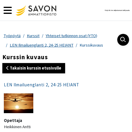
Siirry pääsisältöön
Sivupaneeli
Käytät vierailijatunnusta
Kirjaudu
Työpöytä
Kurssit
Yhteiset tutkinnon osat (YTO)
LEN Ilmailuenglanti 2, 24-25 HEIANT
Kurssikuvaus
Kurssin kuvaus
Takaisin kurssin etusivulle
LEN Ilmailuenglanti 2, 24-25 HEIANT
Opettaja
Heikkinen Antti