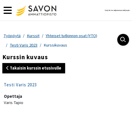
Siirry pääsisältöön
Sivupaneeli
Käytät vierailijatunnusta
Kirjaudu
Työpöytä
Kurssit
Yhteiset tutkinnon osat (YTO)
Testi Varis 2023
Kurssikuvaus
Kurssin kuvaus
Takaisin kurssin etusivulle
Testi Varis 2023
Opettaja
Varis Tapio