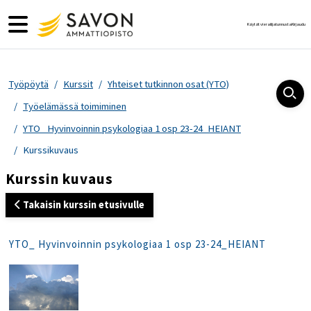
Siirry pääsisältöön
Sivupaneeli
Käytät vierailijatunnusta
Kirjaudu
Työpöytä
Kurssit
Yhteiset tutkinnon osat (YTO)
Työelämässä toimiminen
YTO_ Hyvinvoinnin psykologiaa 1 osp 23-24_HEIANT
Kurssikuvaus
Kurssin kuvaus
Takaisin kurssin etusivulle
YTO_ Hyvinvoinnin psykologiaa 1 osp 23-24_HEIANT